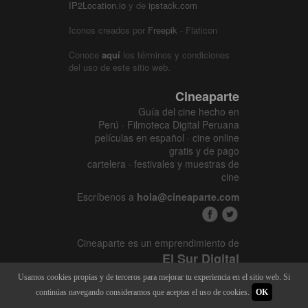
IP2Location.io
y de
ipstack.com
Iconos creados por
Freepik
- Flaticon
Conoce
aquí
los términos y condiciones
del uso de este sitio web.
Cineaparte
Guía del cine hecho en
Perú · Filmoteca Digital Peruana
películas en español · cine online
gratis y de pago
cartelera · festivales y muestras de
cine
Escríbenos a
hola@cineaparte.com
Cineaparte es un emprendimiento de
El Sur Digital
www.elsurcine.com
Usamos cookies propias y de terceros para mejorar tu experiencia en el sitio web. Si
Desarrollado por
SALA247
continúas navegando consideramos que aceptas el uso de cookies.
OK