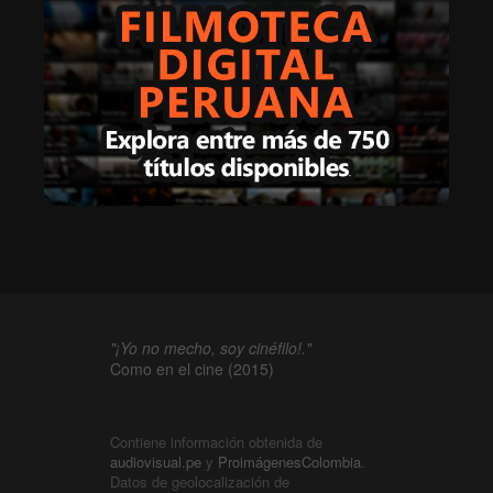
"¡Yo no mecho, soy cinéfilo!."
Como en el cine (2015)
Contiene información obtenida de
audiovisual.pe
y
ProimágenesColombia
.
Datos de geolocalización de