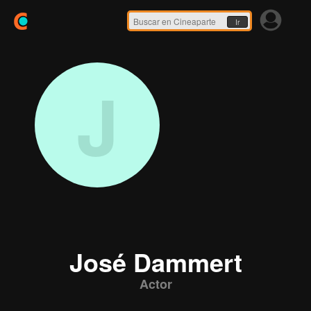
Ir
J
José Dammert
Actor