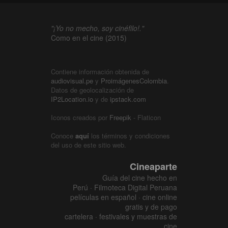
"¡Yo no mecho, soy cinéfilo!."
Como en el cine (2015)
Contiene información obtenida de
audiovisual.pe
y
ProimágenesColombia
.
Datos de geolocalización de
IP2Location.io
y de
ipstack.com
Iconos creados por
Freepik
- Flaticon
Conoce
aquí
los términos y condiciones
del uso de este sitio web.
Cineaparte
Guía del cine hecho en
Perú · Filmoteca Digital Peruana
películas en español · cine online
gratis y de pago
cartelera · festivales y muestras de
cine