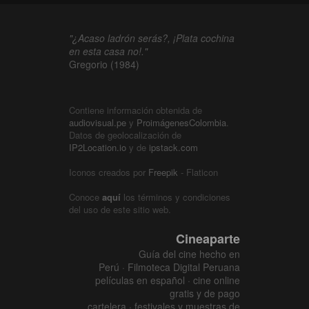
"¿Acaso ladrón serás?, ¡Plata cochina
en esta casa no!."
Gregorio (1984)
Contiene información obtenida de
audiovisual.pe
y
ProimágenesColombia
.
Datos de geolocalización de
IP2Location.io
y de
ipstack.com
Iconos creados por
Freepik
- Flaticon
Conoce
aquí
los términos y condiciones
del uso de este sitio web.
Cineaparte
Guía del cine hecho en
Perú · Filmoteca Digital Peruana
películas en español · cine online
gratis y de pago
cartelera · festivales y muestras de