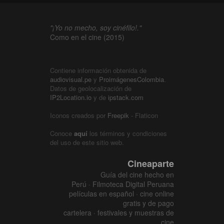
"¡Yo no mecho, soy cinéfilo!."
Como en el cine (2015)
Contiene información obtenida de
audiovisual.pe
y
ProimágenesColombia
.
Datos de geolocalización de
IP2Location.io
y de
ipstack.com
Iconos creados por
Freepik
- Flaticon
Conoce
aquí
los términos y condiciones
del uso de este sitio web.
Cineaparte
Guía del cine hecho en
Perú · Filmoteca Digital Peruana
películas en español · cine online
gratis y de pago
cartelera · festivales y muestras de
cine