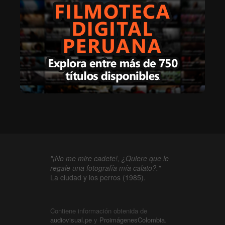
"¡No me mire cadete!, ¿Quiere que le
regale una fotografía mía calato?."
La ciudad y los perros (1985).
Contiene información obtenida de
audiovisual.pe
y
ProimágenesColombia
.