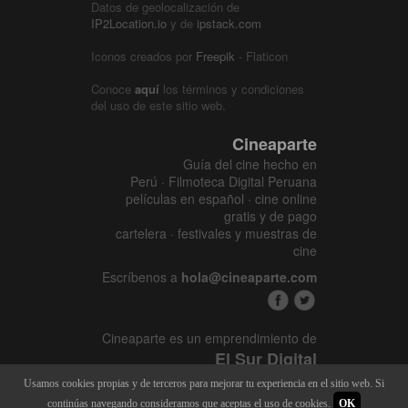
Datos de geolocalización de
IP2Location.io
y de
ipstack.com
Iconos creados por
Freepik
- Flaticon
Conoce
aquí
los términos y condiciones
del uso de este sitio web.
Cineaparte
Guía del cine hecho en
Perú · Filmoteca Digital Peruana
películas en español · cine online
gratis y de pago
cartelera · festivales y muestras de
cine
Escríbenos a
hola@cineaparte.com
Cineaparte es un emprendimiento de
El Sur Digital
www.elsurcine.com
Usamos cookies propias y de terceros para mejorar tu experiencia en el sitio web. Si
Desarrollado por
SALA247
continúas navegando consideramos que aceptas el uso de cookies.
OK