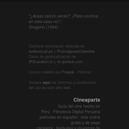
"¿Acaso ladrón serás?, ¡Plata cochina
en esta casa no!."
Gregorio (1984)
Contiene información obtenida de
audiovisual.pe
y
ProimágenesColombia
.
Datos de geolocalización de
IP2Location.io
y de
ipstack.com
Iconos creados por
Freepik
- Flaticon
Conoce
aquí
los términos y condiciones
del uso de este sitio web.
Cineaparte
Guía del cine hecho en
Perú · Filmoteca Digital Peruana
películas en español · cine online
gratis y de pago
cartelera · festivales y muestras de