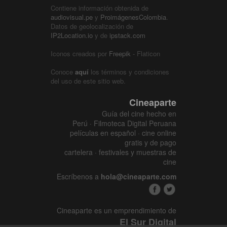
Contiene información obtenida de
audiovisual.pe
y
ProimágenesColombia
.
Datos de geolocalización de
IP2Location.io
y de
ipstack.com
Iconos creados por
Freepik
- Flaticon
Conoce
aquí
los términos y condiciones
del uso de este sitio web.
Cineaparte
Guía del cine hecho en
Perú · Filmoteca Digital Peruana
películas en español · cine online
gratis y de pago
cartelera · festivales y muestras de
cine
Escríbenos a
hola@cineaparte.com
Cineaparte es un emprendimiento de
El Sur Digital