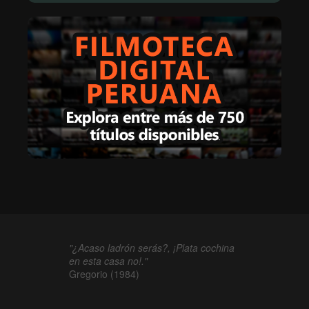
"¿Acaso ladrón serás?, ¡Plata cochina
en esta casa no!."
Gregorio (1984)