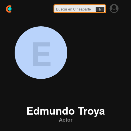
Ir
E
Edmundo Troya
Actor