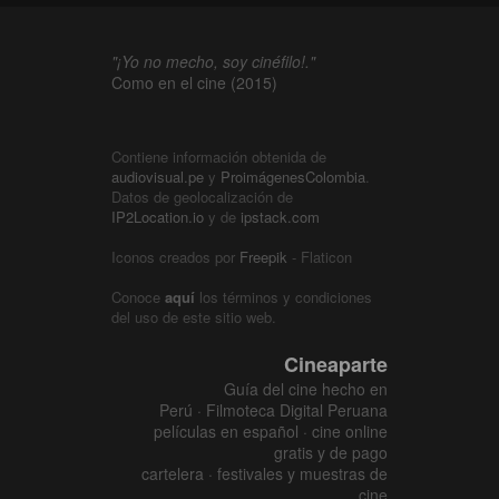
"¡Yo no mecho, soy cinéfilo!."
Como en el cine (2015)
Contiene información obtenida de
audiovisual.pe
y
ProimágenesColombia
.
Datos de geolocalización de
IP2Location.io
y de
ipstack.com
Iconos creados por
Freepik
- Flaticon
Conoce
aquí
los términos y condiciones
del uso de este sitio web.
Cineaparte
Guía del cine hecho en
Perú · Filmoteca Digital Peruana
películas en español · cine online
gratis y de pago
cartelera · festivales y muestras de
cine