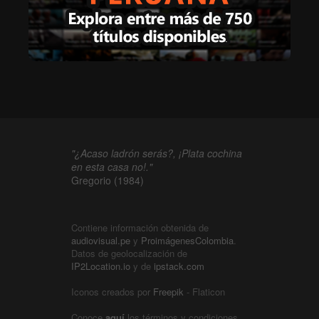
"¿Acaso ladrón serás?, ¡Plata cochina
en esta casa no!."
Gregorio (1984)
Contiene información obtenida de
audiovisual.pe
y
ProimágenesColombia
.
Datos de geolocalización de
IP2Location.io
y de
ipstack.com
Iconos creados por
Freepik
- Flaticon
Conoce
aquí
los términos y condiciones