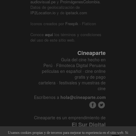
audiovisual.pe
y
ProimágenesColombia
.
Datos de geolocalización de
IP2Location.io
y de
ipstack.com
Iconos creados por
Freepik
- Flaticon
Conoce
aquí
los términos y condiciones
del uso de este sitio web.
Cineaparte
Guía del cine hecho en
Perú · Filmoteca Digital Peruana
películas en español · cine online
gratis y de pago
cartelera · festivales y muestras de
cine
Escríbenos a
hola@cineaparte.com
Cineaparte es un emprendimiento de
El Sur Digital
www.elsurcine.com
Usamos cookies propias y de terceros para mejorar tu experiencia en el sitio web. Si