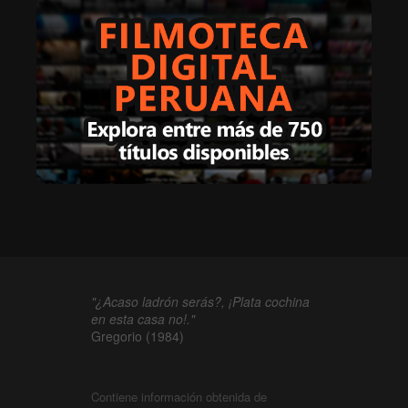
"¿Acaso ladrón serás?, ¡Plata cochina
en esta casa no!."
Gregorio (1984)
Contiene información obtenida de