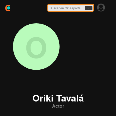
Ir
O
Oriki Tavalá
Actor