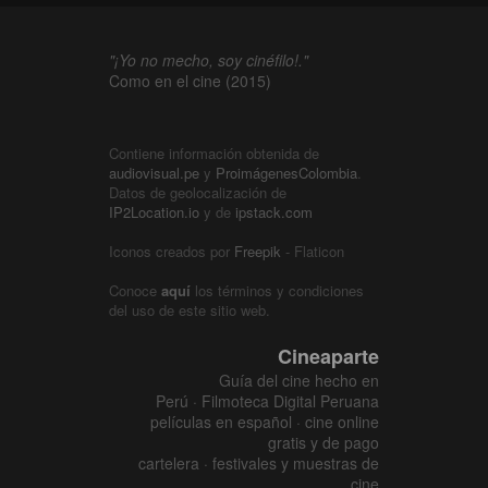
"¡Yo no mecho, soy cinéfilo!."
Como en el cine (2015)
Contiene información obtenida de
audiovisual.pe
y
ProimágenesColombia
.
Datos de geolocalización de
IP2Location.io
y de
ipstack.com
Iconos creados por
Freepik
- Flaticon
Conoce
aquí
los términos y condiciones
del uso de este sitio web.
Cineaparte
Guía del cine hecho en
Perú · Filmoteca Digital Peruana
películas en español · cine online
gratis y de pago
cartelera · festivales y muestras de
cine