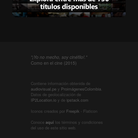
"¡Yo no mecho, soy cinéfilo!."
Como en el cine (2015)
Contiene información obtenida de
audiovisual.pe
y
ProimágenesColombia
.
Datos de geolocalización de
IP2Location.io
y de
ipstack.com
Iconos creados por
Freepik
- Flaticon
Conoce
aquí
los términos y condiciones
del uso de este sitio web.