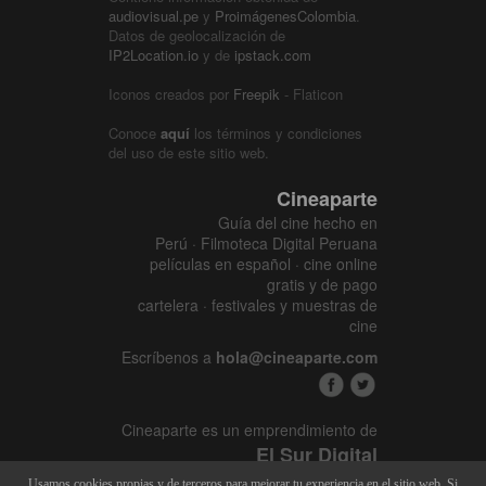
audiovisual.pe
y
ProimágenesColombia
.
Datos de geolocalización de
IP2Location.io
y de
ipstack.com
Iconos creados por
Freepik
- Flaticon
Conoce
aquí
los términos y condiciones
del uso de este sitio web.
Cineaparte
Guía del cine hecho en
Perú · Filmoteca Digital Peruana
películas en español · cine online
gratis y de pago
cartelera · festivales y muestras de
cine
Escríbenos a
hola@cineaparte.com
Cineaparte es un emprendimiento de
El Sur Digital
www.elsurcine.com
Usamos cookies propias y de terceros para mejorar tu experiencia en el sitio web. Si