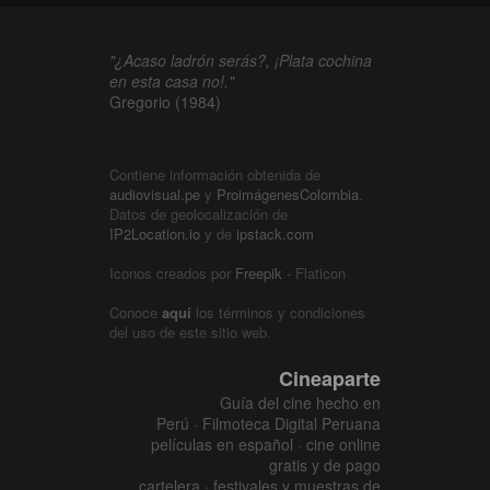
"¿Acaso ladrón serás?, ¡Plata cochina
en esta casa no!."
Gregorio (1984)
Contiene información obtenida de
audiovisual.pe
y
ProimágenesColombia
.
Datos de geolocalización de
IP2Location.io
y de
ipstack.com
Iconos creados por
Freepik
- Flaticon
Conoce
aquí
los términos y condiciones
del uso de este sitio web.
Cineaparte
Guía del cine hecho en
Perú · Filmoteca Digital Peruana
películas en español · cine online
gratis y de pago
cartelera · festivales y muestras de