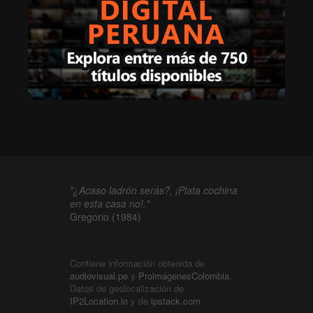
"¿Acaso ladrón serás?, ¡Plata cochina
en esta casa no!."
Gregorio (1984)
Contiene información obtenida de
audiovisual.pe
y
ProimágenesColombia
.
Datos de geolocalización de
IP2Location.io
y de
ipstack.com