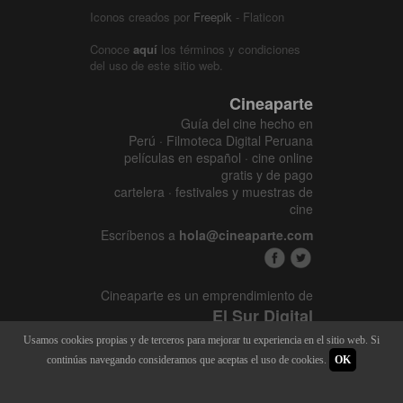
Iconos creados por
Freepik
- Flaticon
Conoce
aquí
los términos y condiciones
del uso de este sitio web.
Cineaparte
Guía del cine hecho en
Perú · Filmoteca Digital Peruana
películas en español · cine online
gratis y de pago
cartelera · festivales y muestras de
cine
Escríbenos a
hola@cineaparte.com
Cineaparte es un emprendimiento de
El Sur Digital
www.elsurcine.com
Usamos cookies propias y de terceros para mejorar tu experiencia en el sitio web. Si
Desarrollado por
SALA247
continúas navegando consideramos que aceptas el uso de cookies.
OK
8.1.34P - 9.52.15L |
448 x 3155
|
21.877M - 128M | 2015 - 2026