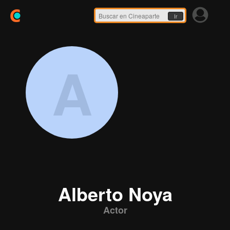
Ir
A
Alberto Noya
Actor