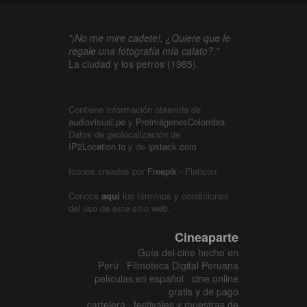
"¡No me mire cadete!, ¿Quiere que le
regale una fotografía mía calato?."
La ciudad y los perros (1985).
Contiene información obtenida de
audiovisual.pe
y
ProimágenesColombia
.
Datos de geolocalización de
IP2Location.io
y de
ipstack.com
Iconos creados por
Freepik
- Flaticon
Conoce
aquí
los términos y condiciones
del uso de este sitio web.
Cineaparte
Guía del cine hecho en
Perú · Filmoteca Digital Peruana
películas en español · cine online
gratis y de pago
cartelera · festivales y muestras de