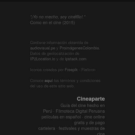
"¡Yo no mecho, soy cinéfilo!."
Como en el cine (2015)
Contiene información obtenida de
audiovisual.pe
y
ProimágenesColombia
.
Datos de geolocalización de
IP2Location.io
y de
ipstack.com
Iconos creados por
Freepik
- Flaticon
Conoce
aquí
los términos y condiciones
del uso de este sitio web.
Cineaparte
Guía del cine hecho en
Perú · Filmoteca Digital Peruana
películas en español · cine online
gratis y de pago
cartelera · festivales y muestras de
cine