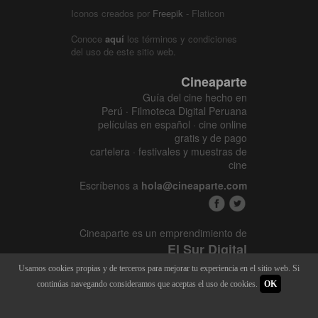
Iconos creados por
Freepik
- Flaticon
Conoce
aquí
los términos y condiciones
del uso de este sitio web.
Cineaparte
Guía del cine hecho en
Perú · Filmoteca Digital Peruana
películas en español · cine online
gratis y de pago
cartelera · festivales y muestras de
cine
Escríbenos a
hola@cineaparte.com
Cineaparte es un emprendimiento de
El Sur Digital
www.elsurcine.com
Usamos cookies propias y de terceros para mejorar tu experiencia en el sitio web. Si
Desarrollado por
SALA247
continúas navegando consideramos que aceptas el uso de cookies.
OK
8.1.34P - 9.52.15L |
448 x 3155
|
21.989M - 128M | 2015 - 2026