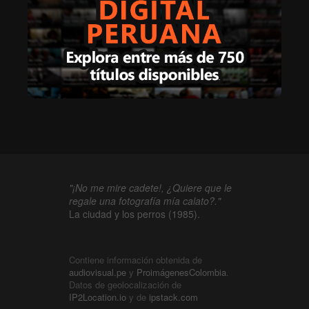
"¡No me mire cadete!, ¿Quiere que le
regale una fotografía mía calato?."
La ciudad y los perros (1985).
Contiene información obtenida de
audiovisual.pe
y
ProimágenesColombia
.
Datos de geolocalización de
IP2Location.io
y de
ipstack.com