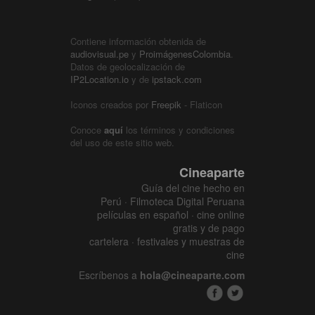
Contiene información obtenida de
audiovisual.pe
y
ProimágenesColombia
.
Datos de geolocalización de
IP2Location.io
y de
ipstack.com
Iconos creados por
Freepik
- Flaticon
Conoce
aquí
los términos y condiciones
del uso de este sitio web.
Cineaparte
Guía del cine hecho en
Perú · Filmoteca Digital Peruana
películas en español · cine online
gratis y de pago
cartelera · festivales y muestras de
cine
Escríbenos a
hola@cineaparte.com