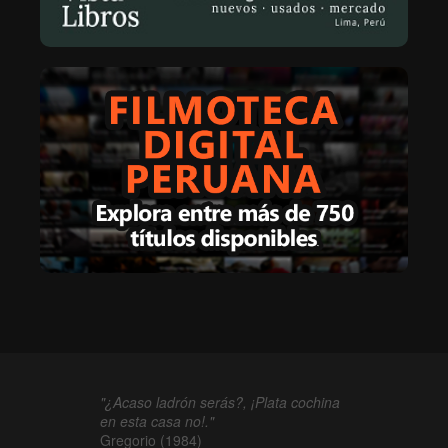
"¿Acaso ladrón serás?, ¡Plata cochina
en esta casa no!."
Gregorio (1984)