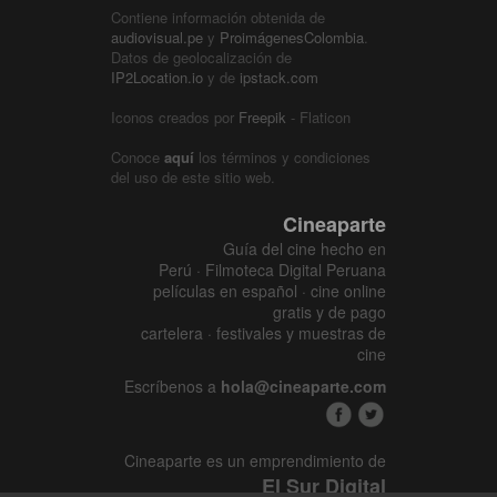
Contiene información obtenida de
audiovisual.pe
y
ProimágenesColombia
.
Datos de geolocalización de
IP2Location.io
y de
ipstack.com
Iconos creados por
Freepik
- Flaticon
Conoce
aquí
los términos y condiciones
del uso de este sitio web.
Cineaparte
Guía del cine hecho en
Perú · Filmoteca Digital Peruana
películas en español · cine online
gratis y de pago
cartelera · festivales y muestras de
cine
Escríbenos a
hola@cineaparte.com
Cineaparte es un emprendimiento de
El Sur Digital