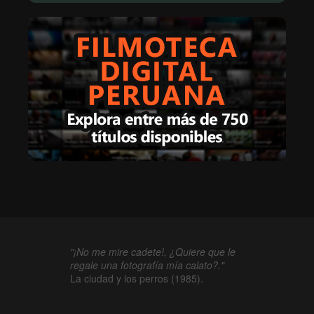
"¡No me mire cadete!, ¿Quiere que le
regale una fotografía mía calato?."
La ciudad y los perros (1985).