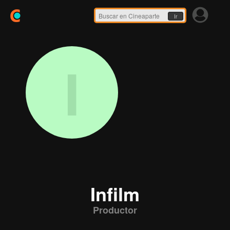
Ir
I
Infilm
Productor