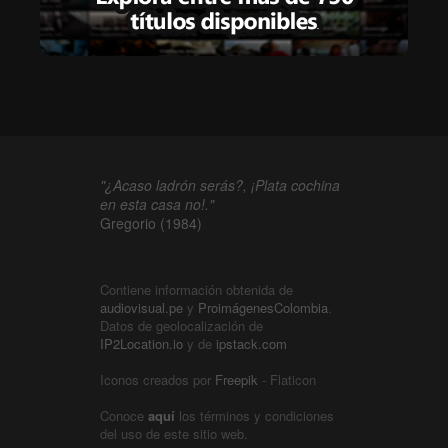
"¿Acaso ladrón serás?, ¡Plata cochina
en esta casa no!."
Gregorio (1984)
Contiene información obtenida de
audiovisual.pe
y
ProimágenesColombia
.
Datos de geolocalización de
IP2Location.io
y de
ipstack.com
Iconos creados por
Freepik
- Flaticon
Conoce
aquí
los términos y condiciones
del uso de este sitio web.