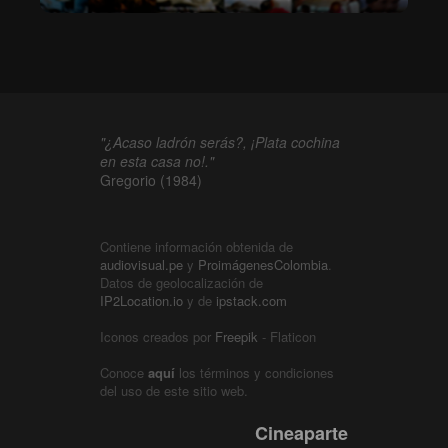
"¿Acaso ladrón serás?, ¡Plata cochina
en esta casa no!."
Gregorio (1984)
Contiene información obtenida de
audiovisual.pe
y
ProimágenesColombia
.
Datos de geolocalización de
IP2Location.io
y de
ipstack.com
Iconos creados por
Freepik
- Flaticon
Conoce
aquí
los términos y condiciones
del uso de este sitio web.
Cineaparte