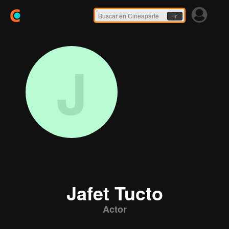
Ir
J
Jafet Tucto
Actor