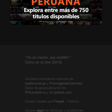
"¡Yo no mecho, soy cinéfilo!."
Como en el cine (2015)
Contiene información obtenida de
audiovisual.pe
y
ProimágenesColombia
.
Datos de geolocalización de
IP2Location.io
y de
ipstack.com
Iconos creados por
Freepik
- Flaticon
Conoce
aquí
los términos y condiciones