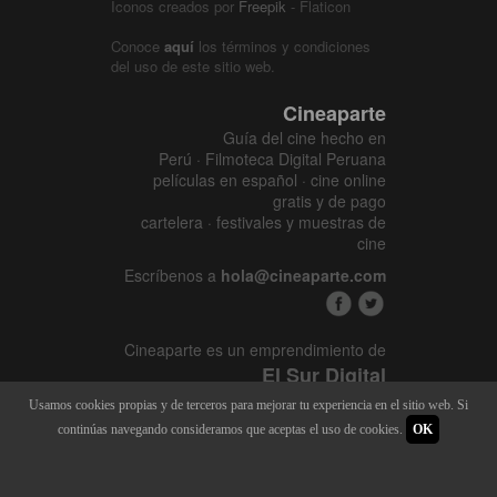
Iconos creados por
Freepik
- Flaticon
Conoce
aquí
los términos y condiciones
del uso de este sitio web.
Cineaparte
Guía del cine hecho en
Perú · Filmoteca Digital Peruana
películas en español · cine online
gratis y de pago
cartelera · festivales y muestras de
cine
Escríbenos a
hola@cineaparte.com
Cineaparte es un emprendimiento de
El Sur Digital
www.elsurcine.com
Usamos cookies propias y de terceros para mejorar tu experiencia en el sitio web. Si
Desarrollado por
SALA247
continúas navegando consideramos que aceptas el uso de cookies.
OK
8.1.34P - 9.52.15L |
448 x 3590
|
22.418M - 128M | 2015 - 2026