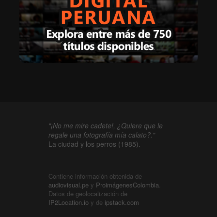
"¡No me mire cadete!, ¿Quiere que le
regale una fotografía mía calato?."
La ciudad y los perros (1985).
Contiene información obtenida de
audiovisual.pe
y
ProimágenesColombia
.
Datos de geolocalización de
IP2Location.io
y de
ipstack.com