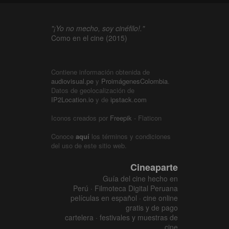
"¡Yo no mecho, soy cinéfilo!."
Como en el cine (2015)
Contiene información obtenida de
audiovisual.pe
y
ProimágenesColombia
.
Datos de geolocalización de
IP2Location.io
y de
ipstack.com
Iconos creados por
Freepik
- Flaticon
Conoce
aquí
los términos y condiciones
del uso de este sitio web.
Cineaparte
Guía del cine hecho en
Perú · Filmoteca Digital Peruana
películas en español · cine online
gratis y de pago
cartelera · festivales y muestras de
cine