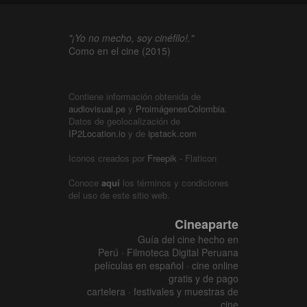
"¡Yo no mecho, soy cinéfilo!."
Como en el cine (2015)
Contiene información obtenida de
audiovisual.pe
y
ProimágenesColombia
.
Datos de geolocalización de
IP2Location.io
y de
ipstack.com
Iconos creados por
Freepik
- Flaticon
Conoce
aquí
los términos y condiciones
del uso de este sitio web.
Cineaparte
Guía del cine hecho en
Perú · Filmoteca Digital Peruana
películas en español · cine online
gratis y de pago
cartelera · festivales y muestras de
cine