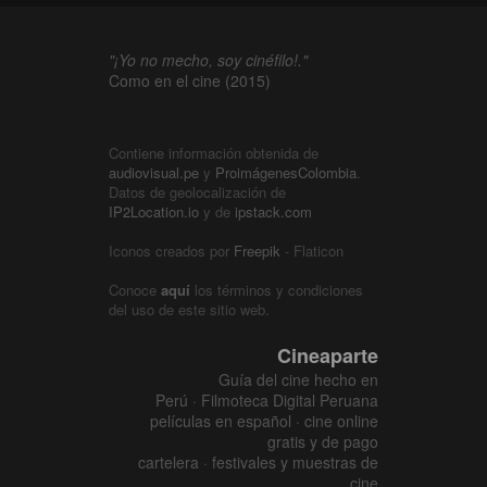
"¡Yo no mecho, soy cinéfilo!."
Como en el cine (2015)
Contiene información obtenida de
audiovisual.pe
y
ProimágenesColombia
.
Datos de geolocalización de
IP2Location.io
y de
ipstack.com
Iconos creados por
Freepik
- Flaticon
Conoce
aquí
los términos y condiciones
del uso de este sitio web.
Cineaparte
Guía del cine hecho en
Perú · Filmoteca Digital Peruana
películas en español · cine online
gratis y de pago
cartelera · festivales y muestras de
cine