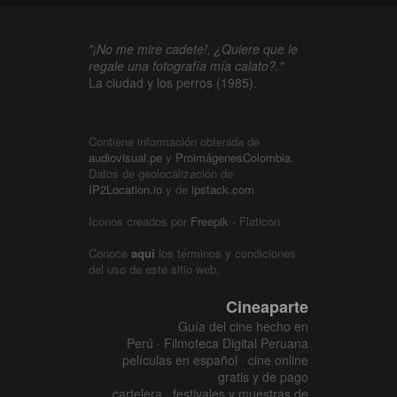
"¡No me mire cadete!, ¿Quiere que le
regale una fotografía mía calato?."
La ciudad y los perros (1985).
Contiene información obtenida de
audiovisual.pe
y
ProimágenesColombia
.
Datos de geolocalización de
IP2Location.io
y de
ipstack.com
Iconos creados por
Freepik
- Flaticon
Conoce
aquí
los términos y condiciones
del uso de este sitio web.
Cineaparte
Guía del cine hecho en
Perú · Filmoteca Digital Peruana
películas en español · cine online
gratis y de pago
cartelera · festivales y muestras de