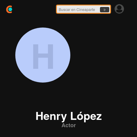
Ir
H
Henry López
Actor