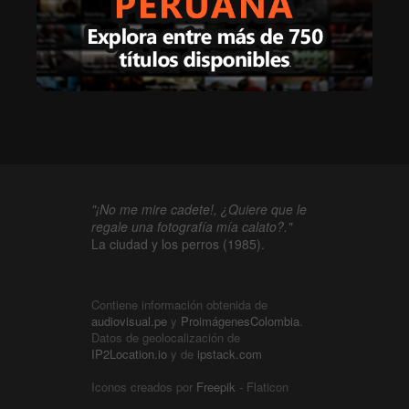
"¡No me mire cadete!, ¿Quiere que le
regale una fotografía mía calato?."
La ciudad y los perros (1985).
Contiene información obtenida de
audiovisual.pe
y
ProimágenesColombia
.
Datos de geolocalización de
IP2Location.io
y de
ipstack.com
Iconos creados por
Freepik
- Flaticon