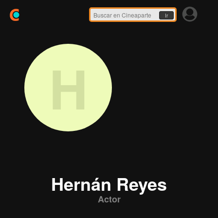
Ir
H
Hernán Reyes
Actor