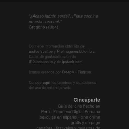
"¿Acaso ladrón serás?, ¡Plata cochina
en esta casa no!."
Gregorio (1984)
Contiene información obtenida de
audiovisual.pe
y
ProimágenesColombia
.
Datos de geolocalización de
IP2Location.io
y de
ipstack.com
Iconos creados por
Freepik
- Flaticon
Conoce
aquí
los términos y condiciones
del uso de este sitio web.
Cineaparte
Guía del cine hecho en
Perú · Filmoteca Digital Peruana
películas en español · cine online
gratis y de pago
cartelera · festivales y muestras de