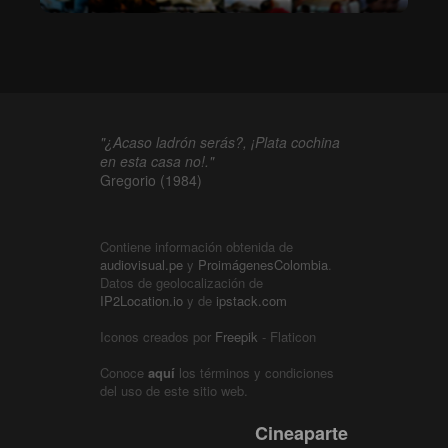
"¿Acaso ladrón serás?, ¡Plata cochina
en esta casa no!."
Gregorio (1984)
Contiene información obtenida de
audiovisual.pe
y
ProimágenesColombia
.
Datos de geolocalización de
IP2Location.io
y de
ipstack.com
Iconos creados por
Freepik
- Flaticon
Conoce
aquí
los términos y condiciones
del uso de este sitio web.
Cineaparte