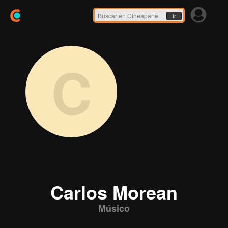
Ir
C
Carlos Morean
Músico