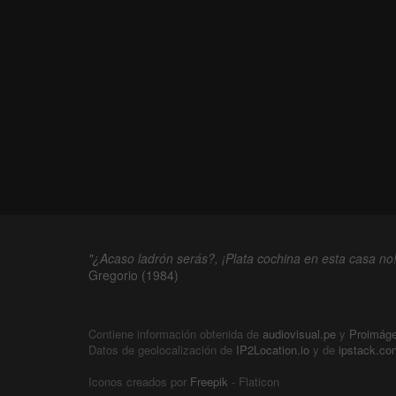
"¿Acaso ladrón serás?, ¡Plata cochina en esta casa no!
Gregorio (1984)
Contiene información obtenida de
audiovisual.pe
y
Proimág
Datos de geolocalización de
IP2Location.io
y de
ipstack.co
Iconos creados por
Freepik
- Flaticon