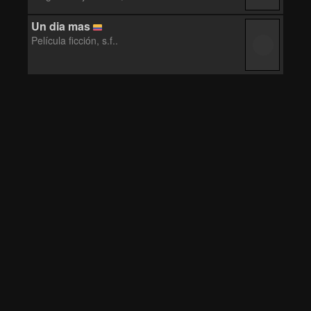
Un dia mas
Película ficción, s.f..