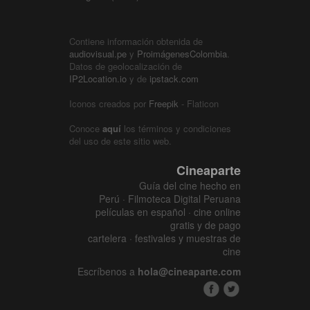
Contiene información obtenida de
audiovisual.pe
y
ProimágenesColombia
.
Datos de geolocalización de
IP2Location.io
y de
ipstack.com
Iconos creados por
Freepik
- Flaticon
Conoce
aquí
los términos y condiciones
del uso de este sitio web.
Cineaparte
Guía del cine hecho en
Perú · Filmoteca Digital Peruana
películas en español · cine online
gratis y de pago
cartelera · festivales y muestras de
cine
Escríbenos a
hola@cineaparte.com