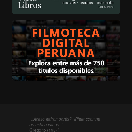
"¿Acaso ladrón serás?, ¡Plata cochina
en esta casa no!."
Gregorio (1984)