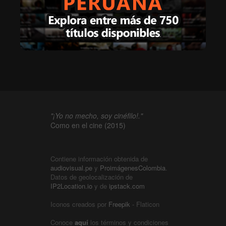
"¡Yo no mecho, soy cinéfilo!."
Como en el cine (2015)
Contiene información obtenida de
audiovisual.pe
y
ProimágenesColombia
.
Datos de geolocalización de
IP2Location.io
y de
ipstack.com
Iconos creados por
Freepik
- Flaticon
Conoce
aquí
los términos y condiciones