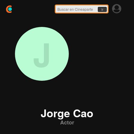
Ir
J
Jorge Cao
Actor