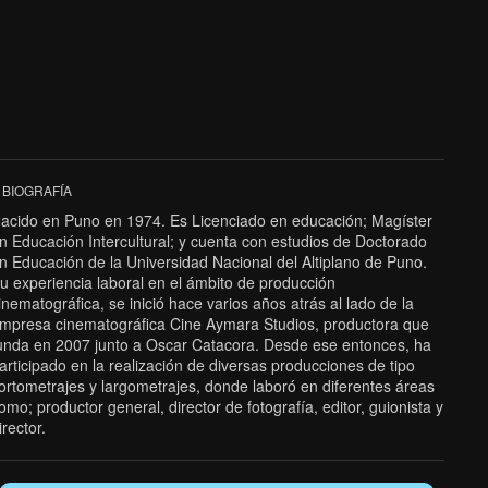
BIOGRAFÍA
acido en Puno en 1974. Es Licenciado en educación; Magíster
n Educación Intercultural; y cuenta con estudios de Doctorado
n Educación de la Universidad Nacional del Altiplano de Puno.
u experiencia laboral en el ámbito de producción
inematográfica, se inició hace varios años atrás al lado de la
mpresa cinematográfica Cine Aymara Studios, productora que
unda en 2007 junto a Oscar Catacora. Desde ese entonces, ha
articipado en la realización de diversas producciones de tipo
ortometrajes y largometrajes, donde laboró en diferentes áreas
omo; productor general, director de fotografía, editor, guionista y
irector.