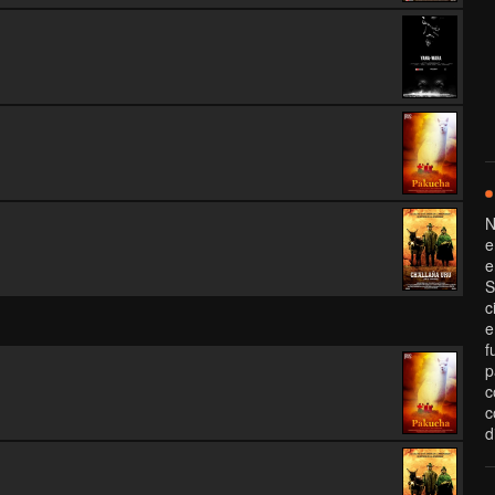
N
e
e
S
c
e
f
p
c
c
d