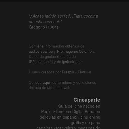
"¿Acaso ladrón serás?, ¡Plata cochina
en esta casa no!."
Gregorio (1984)
Contiene información obtenida de
audiovisual.pe
y
ProimágenesColombia
.
Datos de geolocalización de
IP2Location.io
y de
ipstack.com
Iconos creados por
Freepik
- Flaticon
Conoce
aquí
los términos y condiciones
del uso de este sitio web.
Cineaparte
Guía del cine hecho en
Perú · Filmoteca Digital Peruana
películas en español · cine online
gratis y de pago
cartelera · festivales y muestras de