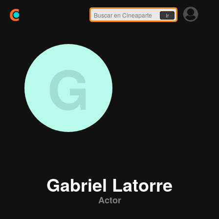
Ir
G
Gabriel Latorre
Actor