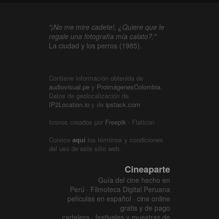
"¡No me mire cadete!, ¿Quiere que le
regale una fotografía mía calato?."
La ciudad y los perros (1985).
Contiene información obtenida de
audiovisual.pe
y
ProimágenesColombia
.
Datos de geolocalización de
IP2Location.io
y de
ipstack.com
Iconos creados por
Freepik
- Flaticon
Conoce
aquí
los términos y condiciones
del uso de este sitio web.
Cineaparte
Guía del cine hecho en
Perú · Filmoteca Digital Peruana
películas en español · cine online
gratis y de pago
cartelera · festivales y muestras de