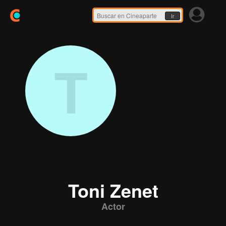
Ir
T
Toni Zenet
Actor