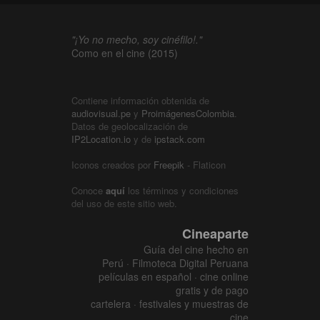
"¡Yo no mecho, soy cinéfilo!."
Como en el cine (2015)
Contiene información obtenida de
audiovisual.pe
y
ProimágenesColombia
.
Datos de geolocalización de
IP2Location.io
y de
ipstack.com
Iconos creados por
Freepik
- Flaticon
Conoce
aquí
los términos y condiciones
del uso de este sitio web.
Cineaparte
Guía del cine hecho en
Perú · Filmoteca Digital Peruana
películas en español · cine online
gratis y de pago
cartelera · festivales y muestras de
cine