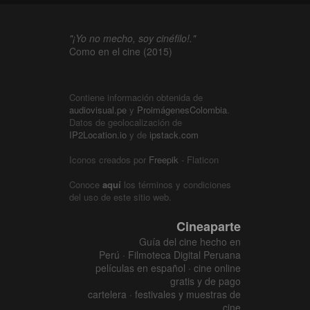
"¡Yo no mecho, soy cinéfilo!."
Como en el cine (2015)
Contiene información obtenida de
audiovisual.pe
y
ProimágenesColombia
.
Datos de geolocalización de
IP2Location.io
y de
ipstack.com
Iconos creados por
Freepik
- Flaticon
Conoce
aquí
los términos y condiciones
del uso de este sitio web.
Cineaparte
Guía del cine hecho en
Perú · Filmoteca Digital Peruana
películas en español · cine online
gratis y de pago
cartelera · festivales y muestras de
cine