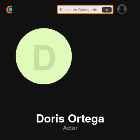
Ir
D
Doris Ortega
Actor