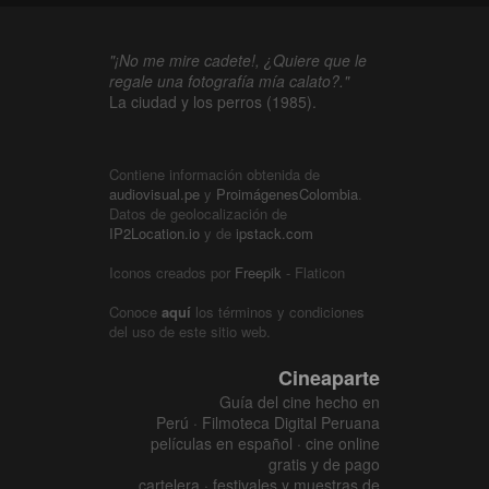
"¡No me mire cadete!, ¿Quiere que le
regale una fotografía mía calato?."
La ciudad y los perros (1985).
Contiene información obtenida de
audiovisual.pe
y
ProimágenesColombia
.
Datos de geolocalización de
IP2Location.io
y de
ipstack.com
Iconos creados por
Freepik
- Flaticon
Conoce
aquí
los términos y condiciones
del uso de este sitio web.
Cineaparte
Guía del cine hecho en
Perú · Filmoteca Digital Peruana
películas en español · cine online
gratis y de pago
cartelera · festivales y muestras de