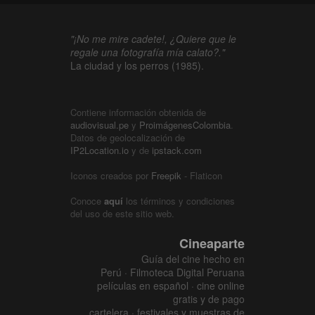
"¡No me mire cadete!, ¿Quiere que le
regale una fotografía mía calato?."
La ciudad y los perros (1985).
Contiene información obtenida de
audiovisual.pe
y
ProimágenesColombia
.
Datos de geolocalización de
IP2Location.io
y de
ipstack.com
Iconos creados por
Freepik
- Flaticon
Conoce
aquí
los términos y condiciones
del uso de este sitio web.
Cineaparte
Guía del cine hecho en
Perú · Filmoteca Digital Peruana
películas en español · cine online
gratis y de pago
cartelera · festivales y muestras de