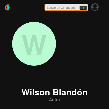
Ir
W
Wilson Blandón
Actor