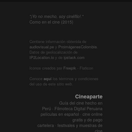
"¡Yo no mecho, soy cinéfilo!."
Como en el cine (2015)
Contiene información obtenida de
audiovisual.pe
y
ProimágenesColombia
.
Datos de geolocalización de
IP2Location.io
y de
ipstack.com
Iconos creados por
Freepik
- Flaticon
Conoce
aquí
los términos y condiciones
del uso de este sitio web.
Cineaparte
Guía del cine hecho en
Perú · Filmoteca Digital Peruana
películas en español · cine online
gratis y de pago
cartelera · festivales y muestras de
cine