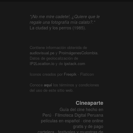
"¡No me mire cadete!, ¿Quiere que le
regale una fotografía mía calato?."
La ciudad y los perros (1985).
Contiene información obtenida de
audiovisual.pe
y
ProimágenesColombia
.
Datos de geolocalización de
IP2Location.io
y de
ipstack.com
Iconos creados por
Freepik
- Flaticon
Conoce
aquí
los términos y condiciones
del uso de este sitio web.
Cineaparte
Guía del cine hecho en
Perú · Filmoteca Digital Peruana
películas en español · cine online
gratis y de pago
cartelera · festivales y muestras de