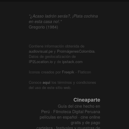
"¿Acaso ladrón serás?, ¡Plata cochina
en esta casa no!."
Gregorio (1984)
Contiene información obtenida de
audiovisual.pe
y
ProimágenesColombia
.
Datos de geolocalización de
IP2Location.io
y de
ipstack.com
Iconos creados por
Freepik
- Flaticon
Conoce
aquí
los términos y condiciones
del uso de este sitio web.
Cineaparte
Guía del cine hecho en
Perú · Filmoteca Digital Peruana
películas en español · cine online
gratis y de pago
cartelera · festivales y muestras de