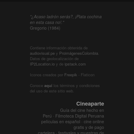
"¿Acaso ladrón serás?, ¡Plata cochina
en esta casa no!."
Gregorio (1984)
Contiene información obtenida de
audiovisual.pe
y
ProimágenesColombia
.
Datos de geolocalización de
IP2Location.io
y de
ipstack.com
Iconos creados por
Freepik
- Flaticon
Conoce
aquí
los términos y condiciones
del uso de este sitio web.
Cineaparte
Guía del cine hecho en
Perú · Filmoteca Digital Peruana
películas en español · cine online
gratis y de pago
cartelera · festivales y muestras de