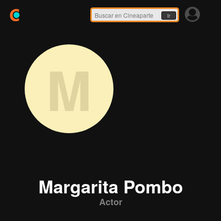
Ir
M
Margarita Pombo
Actor