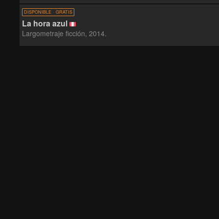
DISPONIBLE · GRATIS
La hora azul
Largometraje ficción, 2014.