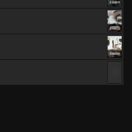
EL OCASO DE
LA ATARRAYA
NEGRITOS Y
BLANQUITOS
EN CARNAVAL
TRADICIONES
NARIÑENSES