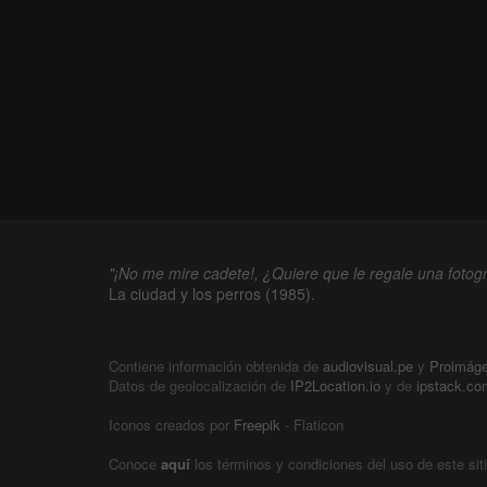
"¡No me mire cadete!, ¿Quiere que le regale una fotogr
La ciudad y los perros (1985).
Contiene información obtenida de
audiovisual.pe
y
Proimág
Datos de geolocalización de
IP2Location.io
y de
ipstack.co
Iconos creados por
Freepik
- Flaticon
Conoce
aquí
los términos y condiciones del uso de este sit