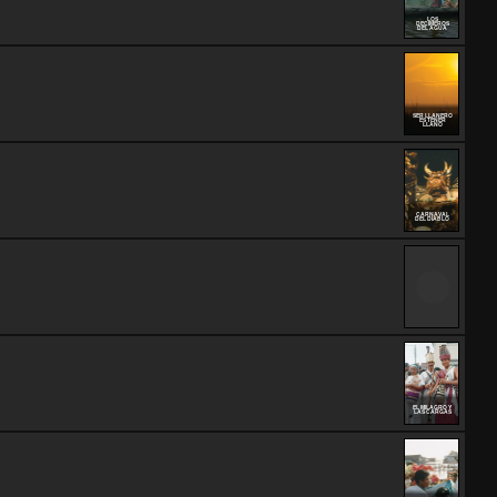
LOS
DECIMEROS
DEL AGUA
SER LLANERO
ES TENER
LLANO
CARNAVAL
DEL DIABLO
EL MILAGRO Y
LAS CARGAS