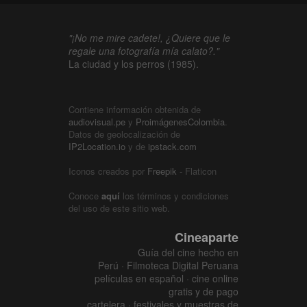
"¡No me mire cadete!, ¿Quiere que le
regale una fotografía mía calato?."
La ciudad y los perros (1985).
Contiene información obtenida de
audiovisual.pe
y
ProimágenesColombia
.
Datos de geolocalización de
IP2Location.io
y de
ipstack.com
Iconos creados por
Freepik
- Flaticon
Conoce
aquí
los términos y condiciones
del uso de este sitio web.
Cineaparte
Guía del cine hecho en
Perú · Filmoteca Digital Peruana
películas en español · cine online
gratis y de pago
cartelera · festivales y muestras de